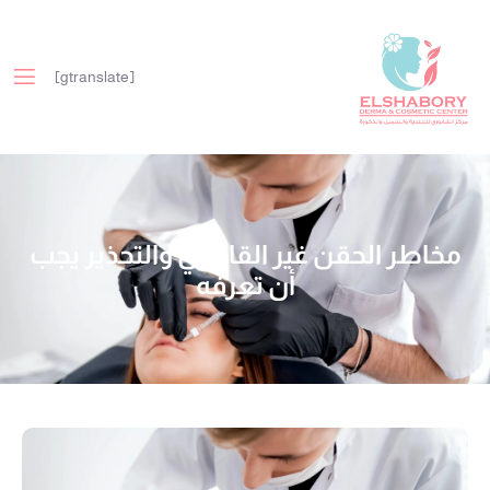
[gtranslate]
مخاطر الحقن غير القانوني والتحذير يجب
أن تعرفه