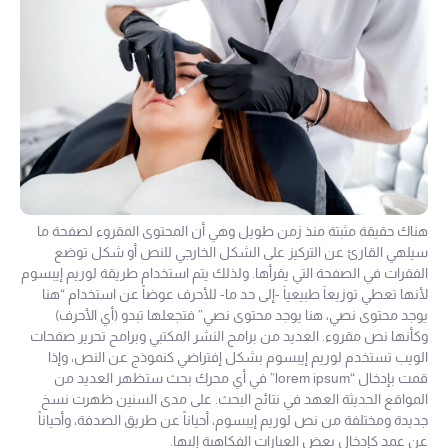
هناك حقيقة مثبتة منذ زمن طويل وهي أن المحتوى المقروء لصفحة ما
سيلهي القارئ عن التركيز على الشكل الخارجي للنص أو شكل توضع
الفقرات في الصفحة التي يقرأها. ولذلك يتم استخدام طريقة لوريم إيبسوم
لأنها تعطي توزيعاَ طبيعياَ -إلى حد ما- للأحرف عوضاً عن استخدام “هنا
يوجد محتوى نصي، هنا يوجد محتوى نصي” فتجعلها تبدو (أي الأحرف)
وكأنها نص مقروء. العديد من برامح النشر المكتبي وبرامح تحرير صفحات
الويب تستخدم لوريم إيبسوم بشكل إفتراضي كنموذج عن النص، وإذا
قمت بإدخال “lorem ipsum” في أي محرك بحث ستظهر العديد من
المواقع الحديثة العهد في نتائج البحث. على مدى السنين ظهرت نسخ
جديدة ومختلفة من نص لوريم إيبسوم، أحياناً عن طريق الصدفة، وأحياناً
عن عمد كإدخال بعض العبارات الفكاهية إليها.