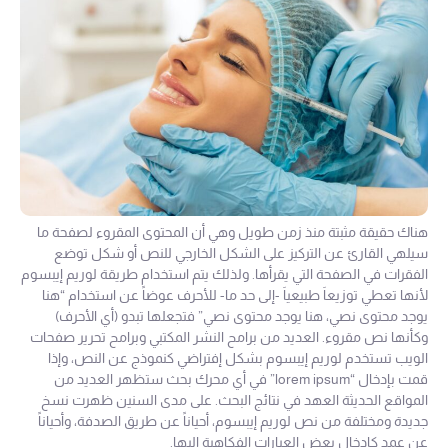
هناك حقيقة مثبتة منذ زمن طويل وهي أن المحتوى المقروء لصفحة ما
سيلهي القارئ عن التركيز على الشكل الخارجي للنص أو شكل توضع
الفقرات في الصفحة التي يقرأها. ولذلك يتم استخدام طريقة لوريم إيبسوم
لأنها تعطي توزيعاَ طبيعياَ -إلى حد ما- للأحرف عوضاً عن استخدام “هنا
يوجد محتوى نصي، هنا يوجد محتوى نصي” فتجعلها تبدو (أي الأحرف)
وكأنها نص مقروء. العديد من برامح النشر المكتبي وبرامح تحرير صفحات
الويب تستخدم لوريم إيبسوم بشكل إفتراضي كنموذج عن النص، وإذا
قمت بإدخال “lorem ipsum” في أي محرك بحث ستظهر العديد من
المواقع الحديثة العهد في نتائج البحث. على مدى السنين ظهرت نسخ
جديدة ومختلفة من نص لوريم إيبسوم، أحياناً عن طريق الصدفة، وأحياناً
عن عمد كإدخال بعض العبارات الفكاهية إليها.