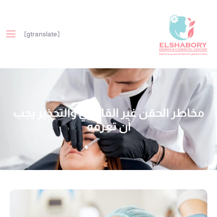
[gtranslate]
مخاطر الحقن غير القانوني والتحذير يجب
أن تعرفه